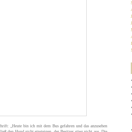
schrift: „Heute bin ich mit dem Bus gefahren und das anzusehen
ieß den Hund nicht einsteigen, der Besitzer stieg nicht aus. Die