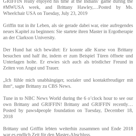
GRIFFIN really enjoyed his time at the Indians’ game during the
#MWUSA week, and Brittany Hawley,…Posted by Ms.
Wheelchair USA on Tuesday, July 23, 2019
Griffin trat in ihr Leben, als sie gerade dabei war, eine aufregendes
neues Kapitel zu beginnen: Sie startete ihren Master in Ergotherapie
an der Clarkson University.
Der Hund hat sich bewährt: Er konnte alle Kurse von Brittany
besuchen und half ihr, indem er zum Beispiel Türen öffnete und
Unterlagen holte. Er erwies sich auch als tröstlicher Freund in
Zeiten von Angst und Trauer.
„Ich fühle mich unabhängiger, sozialer und kontaktfreudiger mit
ihm“, sagte Brittany zu CBS News.
Tune in to NBC News World during the 6 o’clock hour to see our
own Brittany and GRIFFIN! Brittany and GRIFFIN recently…
Posted by paws4people foundation on Tuesday, December 18,
2018
Brittany und Griffin lebten weiterhin zusammen und Ende 2018
war es endlich Zeit für den Master-Abschluss.